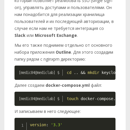
который позволяет реализовать SSO (single sign-
on), управлять доступами и пользователями. Он
нам понадобится для реализации хранилища
пользователей и их последующей авторизации, в
случае если нам не требуется интеграция со
Slack
или
Microsoft Exchange
.
Мы его также поднимем отдельно от основного
набора приложения
Outline
. Для этого создадим
папку рядом с nginxpm директорию:
Copy
cd
..
&&
mkdir
 keycloak 
&&
Далее создаем
docker-compose.yml
файл:
Copy
touch
 docker-compose.yml
И записываем в него следующее:
Copy
version
:
'3.3'