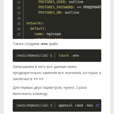
POSTGRES_USER
:
 outline

POSTGRES_PASSWORD
:
 << ПРИДУМАЙТЕ ПАРО
POSTGRES_DB
:
 outline

networks
:
default
:
name
:
 nginxpm

external
:
true
Также создаем
.env
файл:
volumes
:
Copy
  database
-
data
:
touch
 .env
Записываем в него все данные ниже,
предварительно заменяя все значения, которые я
заключил в
<< >>
Для первых двух парметров, нужно 2 раза
выполнить команду:
Copy
openssl rand 
-hex
32