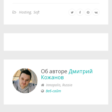
# If using a Cloudfront/Cloudflare distribu
Hosting
,
Soft
# This will cause paths to javascript, styl
# the hostname defined in CDN_URL. In your 
# should be set to the same as URL.

CDN_URL=

# Auto-redirect to https in production. The
# false if you can be sure that SSL is term
FORCE_HTTPS=true

# Have the installation check for updates b
# the maintainers

ENABLE_UPDATES=true

Об авторе
Дмитрий
Кожанов
# How many processes should be spawned. As 
Innopolis, Russia
# available memory by 512 for a rough estima
Веб-сайт
WEB_CONCURRENCY=1

# Override the maxium size of document impo
# especially large Word documents with embe
MAXIMUM_IMPORT_SIZE=5120000
