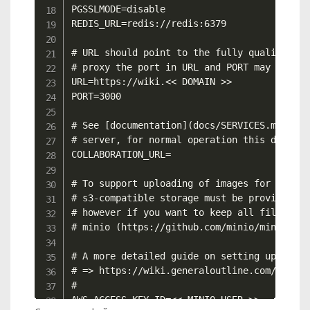
PGSSLMODE=disable

REDIS_URL=redis://redis:6379

# URL should point to the fully qualified, 
# proxy the port in URL and PORT may be dif
URL=https://wiki.<< DOMAIN >>

PORT=3000

# See [documentation](docs/SERVICES.md) on 
# server, for normal operation this does no
COLLABORATION_URL=

# To support uploading of images for avatar
# s3-compatible storage must be provided. A
# however if you want to keep all file stor
# minio (https://github.com/minio/minio) ca
# A more detailed guide on setting up S3 is
# => https://wiki.generaloutline.com/share/
#

AWS_ACCESS_KEY_ID=<< MINIO_USER >>
