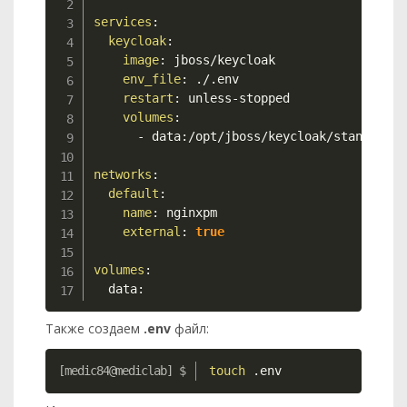
services
:
keycloak
:
image
:
 jboss/keycloak

env_file
:
 ./.env

restart
:
 unless
-
stopped

volumes
:
-
 data
:
/opt/jboss/keycloak/standalone
networks
:
default
:
name
:
 nginxpm

external
:
true
volumes
:
  data
:
Также создаем
.env
файл:
Copy
touch
 .env