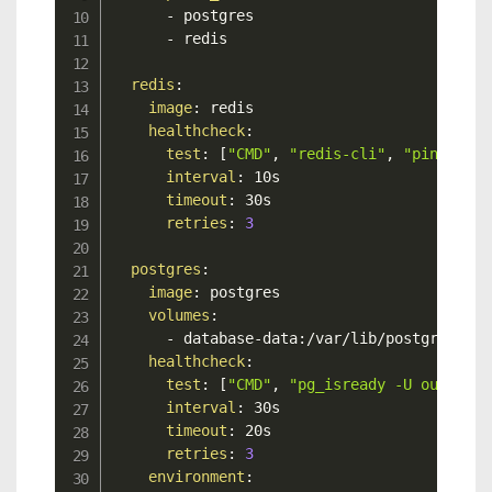
-
 postgres

-
 redis

redis
:
image
:
 redis

healthcheck
:
test
:
[
"CMD"
,
"redis-cli"
,
"ping"
]
interval
:
 10s

timeout
:
 30s

retries
:
3
postgres
:
image
:
 postgres

volumes
:
-
 database
-
data
:
/var/lib/postgresql/d
healthcheck
:
test
:
[
"CMD"
,
"pg_isready -U outline"
interval
:
 30s

timeout
:
 20s

retries
:
3
environment
: