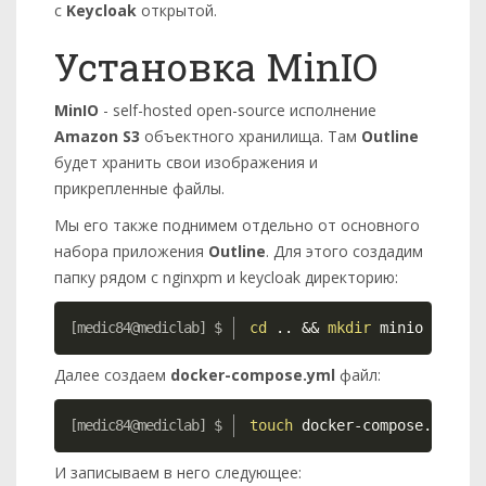
с
Keycloak
открытой.
Установка MinIO
MinIO
- self-hosted open-source исполнение
Amazon S3
объектного хранилища. Там
Outline
будет хранить свои изображения и
прикрепленные файлы.
Мы его также поднимем отдельно от основного
набора приложения
Outline
. Для этого создадим
папку рядом с nginxpm и keycloak директорию:
Copy
cd
..
&&
mkdir
 minio 
&&
cd
 
Далее создаем
docker-compose.yml
файл:
Copy
touch
 docker-compose.yml
И записываем в него следующее: