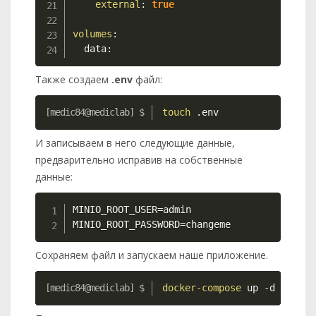
external
:
true
volumes
:
  data
:
Также создаем
.env
файл:
Copy
touch
 .env
И записываем в него следующие данные,
предварительно исправив на собственные
данные:
Copy
MINIO_ROOT_USER=admin

MINIO_ROOT_PASSWORD=changeme
Сохраняем файл и запускаем наше приложение.
Copy
docker-compose
 up 
-d