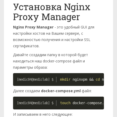
Установка Nginx
Proxy Manager
Nginx Proxy Manager
- это удобный GUI для
настройки хостов на Вашем сервере, с
возможностью получения и настройки SSL
сертификатов.
Давайте создадим папку в которой будет
находиться наш docker-compose файл и
параметры образа:
Copy
mkdir
 nginxpm 
&&
cd
 nginxpm
Далее создаем
docker-compose.yml
файл:
Copy
touch
 docker-compose.yml
И записываем в него следующее: