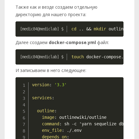
Также как и везде создаем отдельную
директорию для нашего проекта:
Copy
cd
..
&&
mkdir
 outline 
&&
c
Далее создаем
docker-compose.yml
файл:
Copy
touch
 docker-compose.yml
И записываем в него следующее:
Copy
version
:
'3.3'
services
:
outline
:
image
:
 outlinewiki/outline

command
:
 sh 
-
c 'yarn sequelize db
:
migra
env_file
:
 ./.env

depends_on
: