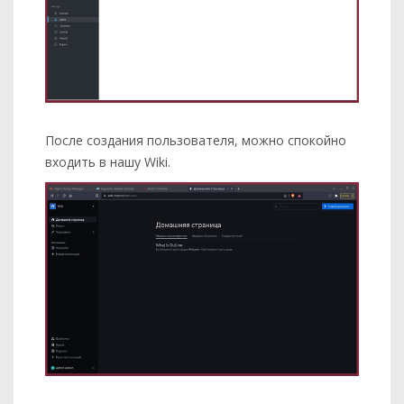
OIDC_AUTH_URI=https://kk.<< DOMAIN >>/auth/
OIDC_TOKEN_URI=https://kk.<< DOMAIN >>/auth
OIDC_USERINFO_URI=https://kk.<< DOMAIN >>/a
# Specify which claims to derive user infor
# Supports any valid JSON path with the JWT
OIDC_USERNAME_CLAIM=email

После создания пользователя, можно спокойно
входить в нашу Wiki.
# Display name for OIDC authentication

OIDC_DISPLAY_NAME=Keycloak

# Space separated auth scopes.

OIDC_SCOPES=openid profile email

# –––––––––––––––– OPTIONAL ––––––––––––––––
# Base64 encoded private key and certificat
# required if you do not use an external re
# https://wiki.generaloutline.com/share/1c9
SSL_KEY=

SSL_CERT=
