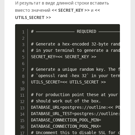
И результат в виде длинной строки вставить
вместо значений
<< SECRET_KEY >>
и
<<
UTILS_SECRET >>
Copy
# –––––––––––––––– REQUIRED ––––––––––––––––
# Generate a hex-encoded 32-byte random key
# in your terminal to generate a random valu
SECRET_KEY=<< SECRET_KEY >>

# Generate a unique random key. The format 
# `openssl rand -hex 32` in your terminal t
UTILS_SECRET=<< UTILS_SECRET >>

# For production point these at your databa
# should work out of the box.

DATABASE_URL=postgres://outline:<< POSTGRES
DATABASE_URL_TEST=postgres://outline:<< POS
DATABASE_CONNECTION_POOL_MIN=

DATABASE_CONNECTION_POOL_MAX=

# Uncomment this to disable SSL for connect