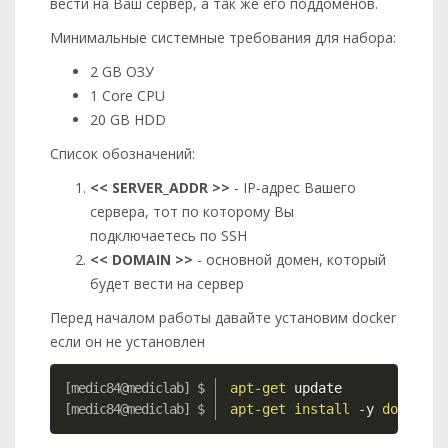
вести на Ваш сервер, а так же его поддоменов.
Минимальные системные требования для набора:
2 GB ОЗУ
1 Core CPU
20 GB HDD
Список обозначений:
<< SERVER_ADDR >>
- IP-адрес Вашего
сервера, тот по которому Вы
подключаетесь по SSH
<< DOMAIN >>
- основной домен, который
будет вести на сервер
Перед началом работы давайте установим docker
если он не установлен
Copy
apt-get
 update
apt-get
install
-y
docker
d