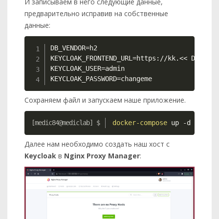
И записываем в него следующие данные,
предварительно исправив на собственные
данные:
Copy
DB_VENDOR=h2

KEYCLOAK_FRONTEND_URL=https://kk.<< DOMAIN 
KEYCLOAK_USER=admin

KEYCLOAK_PASSWORD=changeme
Сохраняем файл и запускаем наше приложение.
Copy
docker-compose
 up 
-d
Далее нам необходимо создать наш хост с
Keycloak
в
Nginx Proxy Manager
: