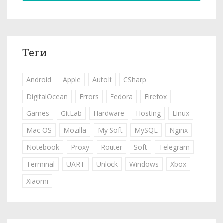
Теги
Android
Apple
AutoIt
CSharp
DigitalOcean
Errors
Fedora
Firefox
Games
GitLab
Hardware
Hosting
Linux
Mac OS
Mozilla
My Soft
MySQL
Nginx
Notebook
Proxy
Router
Soft
Telegram
Terminal
UART
Unlock
Windows
Xbox
Xiaomi