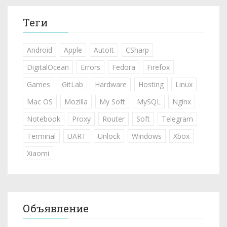
Теги
Android
Apple
AutoIt
CSharp
DigitalOcean
Errors
Fedora
Firefox
Games
GitLab
Hardware
Hosting
Linux
Mac OS
Mozilla
My Soft
MySQL
Nginx
Notebook
Proxy
Router
Soft
Telegram
Terminal
UART
Unlock
Windows
Xbox
Xiaomi
Объявление